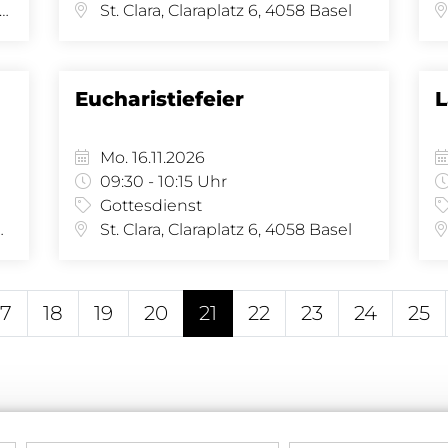
 Joseph, Amerbachstr. 9, 4057 Basel
St. Clara, Claraplatz 6, 4058 Basel
Eucharistiefeier
L
Mo. 16.11.2026
09:30 - 10:15 Uhr
Gottesdienst
se 34, 4058 Basel
St. Clara, Claraplatz 6, 4058 Basel
17
18
19
20
21
22
23
24
25