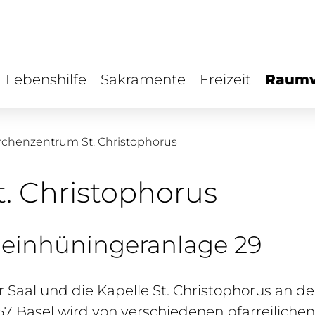
Lebenshilfe
Sakramente
Freizeit
Raumv
rchenzentrum St. Christophorus
t. Christophorus
leinhüningeranlage 29
 Saal und die Kapelle St. Christophorus an d
57 Basel wird von verschiedenen pfarreilich