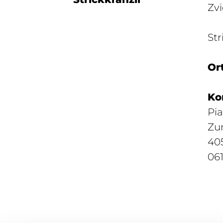
Zvi
Str
Ort
Ko
Pi
Zu
40
061