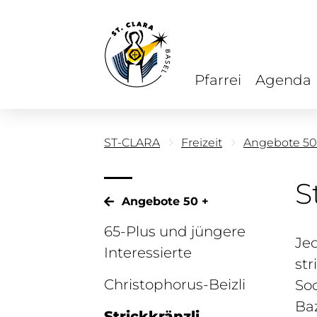
Pfarrei
Agenda
ST-CLARA
Freizeit
Angebote 50
S
Angebote 50 +
65-Plus und jüngere
Jed
Interessierte
str
Christophorus-Beizli
Soc
Baz
Strickkränzli