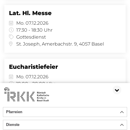
Lat. Hl. Messe
Mo. 07.12.2026
17:30 - 18:30 Uhr
Gottesdienst
St. Joseph, Amerbachstr. 9, 4057 Basel
Eucharistiefeier
Mo. 07.12.2026
19:00 - 20:00 Uhr
Gottesdienst
St. Joseph, Amerbachstr. 9, 4057 Basel
Pfarreien
21
22
23
24
25
26
27
28
29
30
31
Dienste