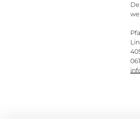
De
wen
Pf
Li
40
061
in