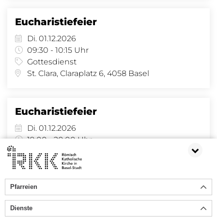
Eucharistiefeier
Di. 01.12.2026
09:30 - 10:15 Uhr
Gottesdienst
St. Clara, Claraplatz 6, 4058 Basel
Eucharistiefeier
Di. 01.12.2026
19:00 - 20:00 Uhr
Gottesdienst
St. Joseph, Amerbachstr. 9, 4057 Basel
Pfarreien
20
21
22
23
24
25
26
27
28
29
30
Dienste