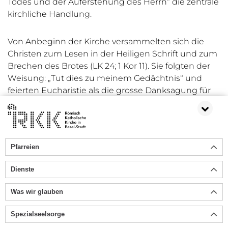
Todes und der Auferstehung des Herrn“ die zentrale
kirchliche Handlung.
Von Anbeginn der Kirche versammelten sich die
Christen zum Lesen in der Heiligen Schrift und zum
Brechen des Brotes (LK 24; 1 Kor 11). Sie folgten der
Weisung: „Tut dies zu meinem Gedächtnis“ und
feierten Eucharistie als die grosse Danksagung für
das Heilshandeln Gottes in Jesus Christus. Noch
heute versammeln sich zur Feier der heiligen Messe
regelmässig am meisten Christen - die Eucharistie
steht im Zentrum des liturgischen Lebens.
Pfarreien
Dienste
Was wir glauben
Spezialseelsorge