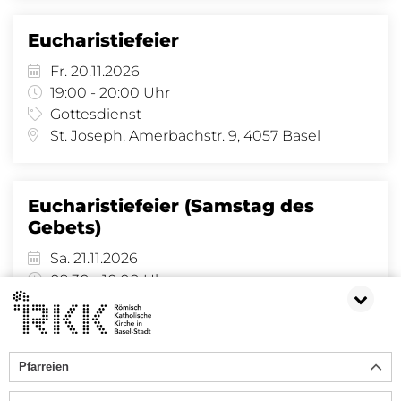
Eucharistiefeier
Fr. 20.11.2026
19:00 - 20:00 Uhr
Gottesdienst
St. Joseph, Amerbachstr. 9, 4057 Basel
Eucharistiefeier (Samstag des
Gebets)
Sa. 21.11.2026
09:30 - 10:00 Uhr
Gottesdienst
St. Clara, Claraplatz 6, 4058 Basel
Pfarreien
17
18
19
20
21
22
23
24
25
26
27