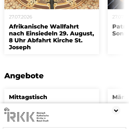
27.07.2026
27.07.2
Afrikanische Wallfahrt
Patro
nach Einsiedeln 29. August,
Sonnt
8 Uhr Abfahrt Kirche St.
Joseph
Angebote
Mittagstisch
Männ
Do. 06.08.2026
Mi. 
12:00 - 14:30
19:3
Essen und Trinken
Ver