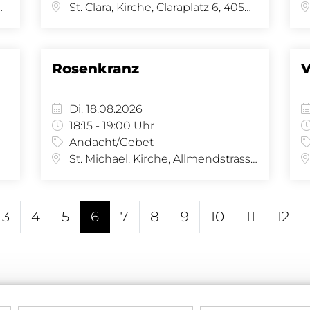
se 34, 4058 Basel
St. Clara, Kirche, Claraplatz 6, 4058 Basel
Rosenkranz
V
Di. 18.08.2026
18:15 - 19:00 Uhr
Andacht/Gebet
St. Michael, Kirche, Allmendstrasse 34, 4058 Basel
3
4
5
6
7
8
9
10
11
12