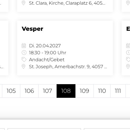
se 34, 4058 Basel
St. Clara, Kirche, Claraplatz 6, 4058 Basel
Vesper
E
Di. 20.04.2027
18:30 - 19:00 Uhr
Andacht/Gebet
St. Michael, Kirche, Allmendstrasse 34, 4058 Basel
St. Joseph, Amerbachstr. 9, 4057 Basel
105
106
107
108
109
110
111