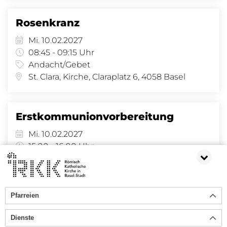
Rosenkranz
Mi. 10.02.2027
08:45 - 09:15 Uhr
Andacht/Gebet
St. Clara, Kirche, Claraplatz 6, 4058 Basel
Erstkommunionvorbereitung
Mi. 10.02.2027
15:00 - 16:00 Uhr
Bildung
Pfarreiheim Lindenberg, Lindenberg 8, 3. Stock, Lindenberg 8, 4058 Basel
Pfarreien
7
78
79
80
81
82
83
84
85
86
87
Dienste