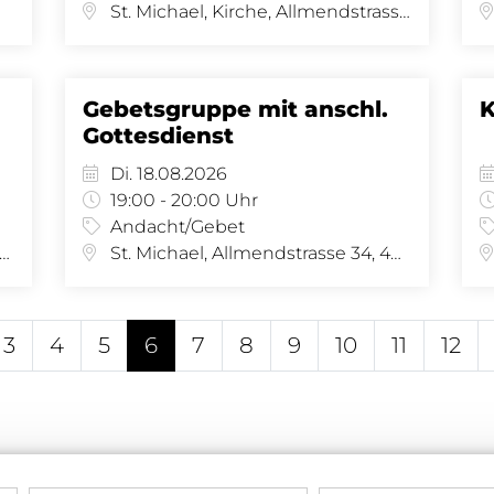
St. Michael, Kirche, Allmendstrasse 34, 4058 Basel
Gebetsgruppe mit anschl.
K
Gottesdienst
Di. 18.08.2026
19:00 - 20:00 Uhr
Andacht/Gebet
 Joseph, Amerbachstr. 9, 4057 Basel
St. Michael, Allmendstrasse 34, 4058 Basel
3
4
5
6
7
8
9
10
11
12