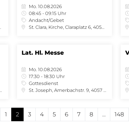
Mo. 10.08.2026
08:45 - 09:15 Uhr
Andacht/Gebet
se 34, 4058 Basel
St. Clara, Kirche, Claraplatz 6, 4058 Basel
Lat. Hl. Messe
V
Mo. 10.08.2026
17:30 - 18:30 Uhr
Gottesdienst
irche, Amerbachstr. 9, 4057 Basel
St. Joseph, Amerbachstr. 9, 4057 Basel
1
2
3
4
5
6
7
8
...
148