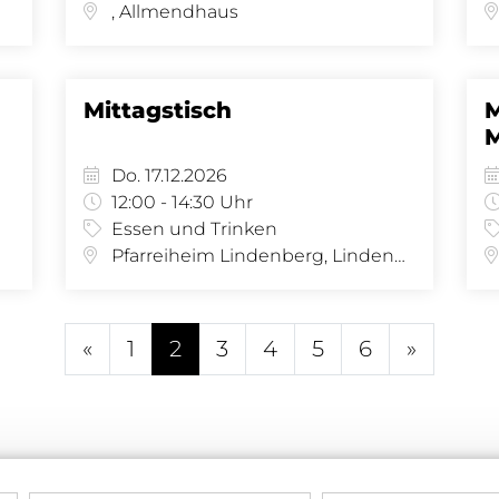
, Allmendhaus
Mittagstisch
M
Do. 17.12.2026
12:00 - 14:30 Uhr
Essen und Trinken
Pfarreiheim Lindenberg, Lindenberg 8 - Saal, Lindenberg 8, 4058 Basel
«
1
2
3
4
5
6
»