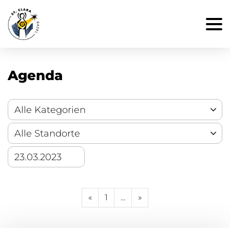
Agenda
«
1
...
»