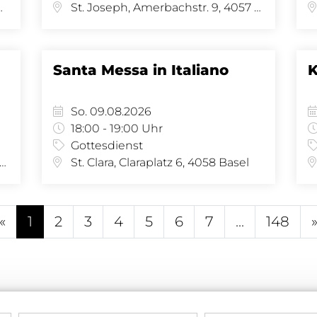
se 34, 4058 Basel
St. Joseph, Amerbachstr. 9, 4057 Basel
Santa Messa in Italiano
K
So. 09.08.2026
18:00 - 19:00 Uhr
Gottesdienst
 Joseph, Amerbachstr. 9, 4057 Basel
St. Clara, Claraplatz 6, 4058 Basel
«
1
2
3
4
5
6
7
...
148