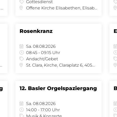
Gottesdienst
Universitäre Altersmedizin FELIX PLATTER, Burgfelderstrasse 101, 4002 Basel
Offene Kirche Elisabethen, Elisabethenstrasse 14, Basel
Rosenkranz
E
Sa. 08.08.2026
08:45 - 09:15 Uhr
Andacht/Gebet
 Joseph, Amerbachstr. 9, 4057 Basel
St. Clara, Kirche, Claraplatz 6, 4058 Basel
ng
12. Basler Orgelspaziergang
B
Sa. 08.08.2026
14:00 - 17:00 Uhr
Musik & Konzerte